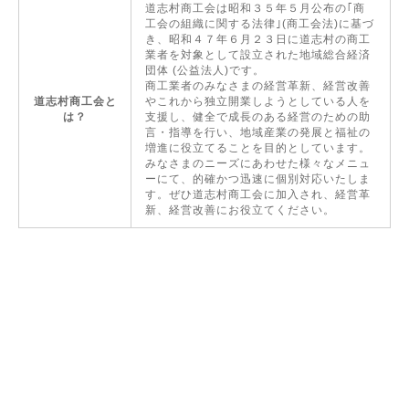
道志村商工会は昭和３５年５月公布の｢商
工会の組織に関する法律｣(商工会法)に基づ
き、昭和４７年６月２３日に道志村の商工
業者を対象として設立された地域総合経済
団体 (公益法人)です。
商工業者のみなさまの経営革新、経営改善
道志村商工会と
やこれから独立開業しようとしている人を
は？
支援し、健全で成長のある経営のための助
言・指導を行い、地域産業の発展と福祉の
増進に役立てることを目的としています。
みなさまのニーズにあわせた様々なメニュ
ーにて、的確かつ迅速に個別対応いたしま
す。ぜひ道志村商工会に加入され、経営革
新、経営改善にお役立てください。