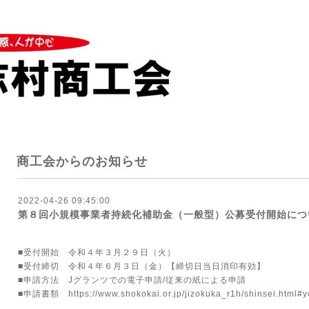
商工会からのお知らせ
2022-04-26 09:45:00
第８回小規模事業者持続化補助金（一般型）公募受付開始につ
■受付開始 令和４年３月２９日（火）
■受付締切 令和４年６月３日（金）【締切日当日消印有効】
■申請方法 Jグランツでの電子申請/従来の紙による申請
■申請書類
https://www.shokokai.or.jp/jizokuka_r1h/shinsei.html#y