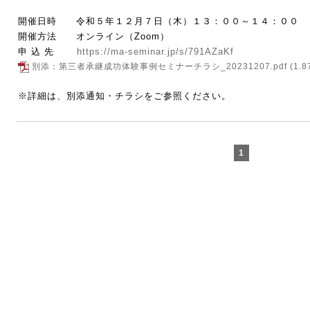
開催日時 令和５年１２月７日（木）１３：００～１４：００
開催方法 オンライン（
Zoom
）
申
込
先
https://ma-seminar.jp/s/791AZaKf
別添：第三者承継成功体験事例セミナーチラシ_20231207.pdf
(1.8
※
詳細は、別添通知・チラシをご参照ください。
1